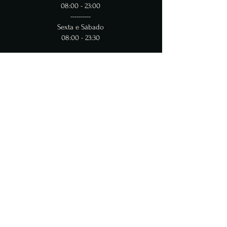
08:00 - 23:00
----------
Sexta e Sábado
08:00 - 23:30
Contato
Tel:
(11) 2361-6743
WhatsApp (11) 91654-4456
Política de Privacidade
Termos e Condições
Política de Cookies
© 2024 DoRo Gastronomia. Criado
e protegido por
RW.